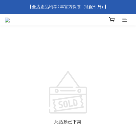
【全店產品圴享2年官方保養  (除配件外) 】
【買滿 $500 免運費】
新會員優惠碼 【WELCOME】 即享95折優惠
【買滿 $500 免運費】
此活動已下架