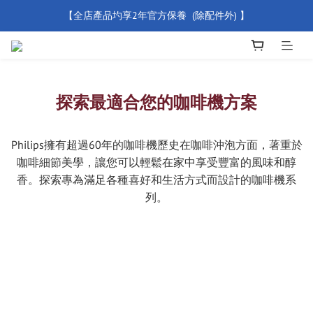
【全店產品圴享2年官方保養  (除配件外) 】
【買滿 $500 免運費】
新會員優惠碼 【WELCOME】 即享95折優惠
【買滿 $500 免運費】
探索最適合您的咖啡機方案
Philips擁有超過60年的咖啡機歷史在咖啡沖泡方面，著重於
咖啡細節美學，讓您可以輕鬆在家中享受豐富的風味和醇
香。探索專為滿足各種喜好和生活方式而設計的咖啡機系
列。