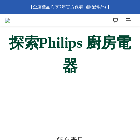
【全店產品圴享2年官方保養  (除配件外) 】
【買滿 $500 免運費】
新會員優惠碼 【WELCOME】 即享95折優惠
【買滿 $500 免運費】
探索
Philips
廚房電
器
所有產品