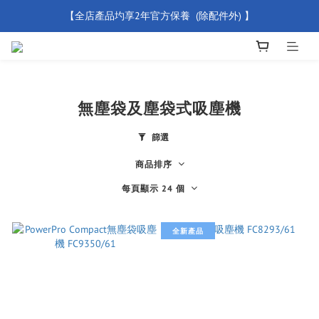
【全店產品圴享2年官方保養  (除配件外) 】
【買滿 $500 免運費】
新會員優惠碼 【WELCOME】 即享95折優惠
【買滿 $500 免運費】
無塵袋及塵袋式吸塵機
篩選
商品排序
每頁顯示 24 個
全新產品