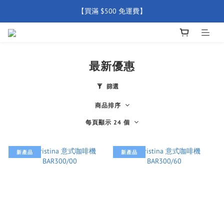
【買滿 $500 免運費】
【買滿 $500 免運費】
【全店產品圴享2年官方保養  (除配件外) 】
新會員優惠碼 【WELCOME】 即享95折優惠
最新優惠
【買滿 $500 免運費】
篩選
商品排序
每頁顯示 24 個
新產品
新產品