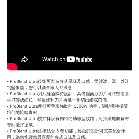
• ProBlend Ultra技術可創造各式風味及口感，從沙冰、湯、醬汁
到堅果醬，您可以讓全家人都滿意
• ProBlend Ultra刀片經過獨特設計，具備鋸齒狀刀片可將堅硬食
材打碎成細粒，然後鋒利刀片再進一步切出細膩口感。
• ProBlend Ultra摩打可帶來強勁的 1500W 功率，驅動攪拌循環，
均勻地旋轉食材。
• ProBlend Ultra攪拌杯設有獨特的肋條型紋路，可持續地將食材
導回攪拌循環。
• ProBlend Ultra技術結合 3 種功能，經自訂設計可完美配合使
用，為您炮製您最喜愛的各式口味及口感。