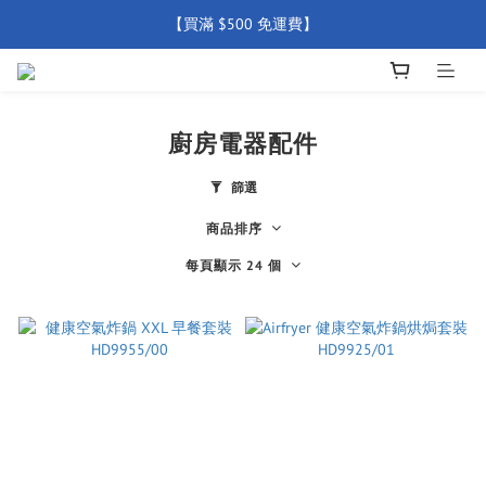
【買滿 $500 免運費】
【買滿 $500 免運費】
【全店產品圴享2年官方保養  (除配件外) 】
新會員優惠碼 【WELCOME】 即享95折優惠
廚房電器配件
【買滿 $500 免運費】
篩選
商品排序
每頁顯示 24 個