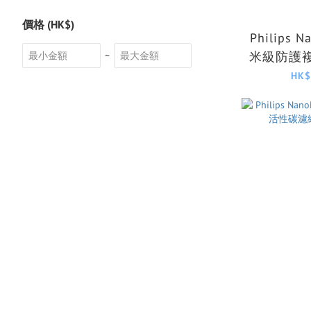
價格 (HK$)
Philips N
米級防護複
~
濾網 FY
HK$