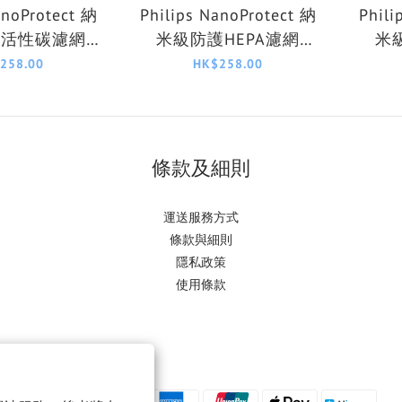
anoProtect 納
Philips NanoProtect 納
Phili
護活性碳濾網
米級防護HEPA濾網
米
413/30
FY1410/30
258.00
HK$258.00
條款及細則
運送服務方式
條款與細則
隱私政策
使用條款