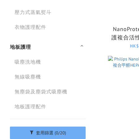
壓力式蒸氣熨斗
衣物護理配件
NanoPro
護複合活性
FY1
HK$
地板護理
吸塵洗地機
無線吸塵機
無塵袋及塵袋式吸塵機
地板護理配件
套用篩選
(0/20)