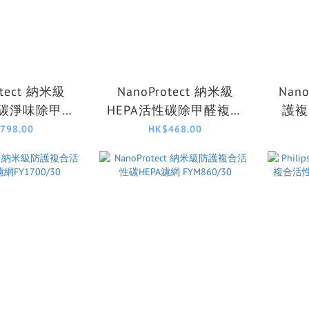
otect 納米級
NanoProtect 納米級
Nan
性碳淨味除甲醛
HEPA活性碳除甲醛複合
護複
 (寵物適用)
濾網 FY0179/00
798.00
HK$468.00
129/00