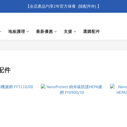
【全店產品圴享2年官方保養  (除配件外) 】
【買滿 $500 免運費】
新會員優惠碼 【WELCOME】 即享95折優惠
地板護理
最新優惠
支援
選購配件
【買滿 $500 免運費】
配件