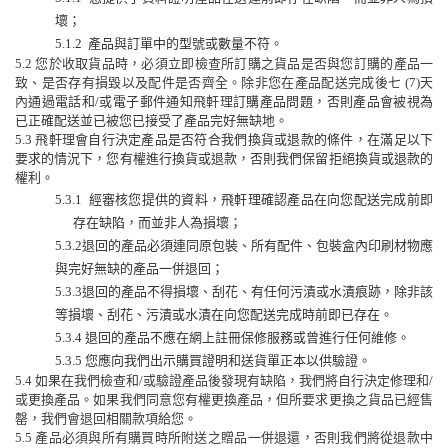
壞；
5.1.2
產品與訂單中的型號或數量不符。
5.2
您於收取貨品時
，
必須立即檢查所訂購之貨品是否與您訂購的產品一
致、是否存有損毀以及配件是否齊全。除非您在產品配送完成後七
(7)
天
內
通過電話和
/
或電子郵件通知
飛軒理
訂購產品問題，否則產品會被視為
已正確配送並已被您
已
接受
了產品
完好無
缺
地。
5.3
飛軒理
會自行決定產品是否符合
我們
換貨或退款
的
條件，在滿足以下
要求的情況下，您有權進行換貨或退款，否則我們保留拒絕換貨或退款的
權利。
5.3.1
經審核您提供的資料，飛軒理確認產品在向您配送完成前即
存在缺陷，而並非人為損壞；
5.3.2
退回的
產品
必須連同
原包裝、
所有
配件、包裝盒內印刷材
物
應
與完好
無缺
的產品一併退回；
5.3.3
退回的產品不得損壞、刮花、有任何污漬或水漬痕跡，除非該
等損壞、刮花、污漬或水漬在向您配送完成時前即已存在。
5.3.4
退回的產品不應在網上註冊保修服務或曾進行任何維修。
5.3.5
您應向我們出示購買證明和送貨單正本以供驗證。
5.4
如果在我們檢查和
/
或驗證產品後發現有缺陷，我們將自行決定修理和
/
或更換產品。如果我們同意您有權更換產品，但所要求更換之貨品已經售
罄，我們會退回相關款項給您。
5.5
產品必須與所有購買時所附送之贈品一併退還，否則我們將從退款中