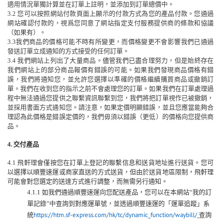
適用情況單獨計算並在訂單上註明，並添加到訂單總價中。
3.2
您可以按照網站付款頁面上顯示的付款方式為您的產品付款。您通過
網站確認付款的，視爲您同意了網站指定支付服務提供商的條款和協議
（如果有）。
3.3
我們商品的價格可能不時有所變更，而價格變更不會影響我們已通過
發送訂單
立成通知
的方式接受的任何訂單。
3.4
我們網站上
列出
了大量商品。儘管我們已盡合理努力，但是始終存在
我們網站上的部分商品報價有
錯誤
的可能。如果我們發現商品價格有
錯
誤
，我們將通知您，並允許您選擇以準確的價格繼續購買商品或撤銷訂
單。我們在收到您的指示之前不會處理您的訂單。如果我們在訂單處理過
程中無法通過您提供之聯繫資訊聯繫到您，我們將把訂單視作已被撤銷，
並採用書面方式通知您。請注意，如果定價明顯錯
誤
，並且您應當能夠合
理認為此價格是錯
誤
定價的，我們毋須以錯
誤
（更低）的價格向您提供商
品。
4.
交付產品
4.1
飛軒理
會僅按您在訂單上登記的聯繫信息和送貨地址進行送貨。您可
以選擇以順豐速運或商家直送的方式送貨，但由於送貨地區限制，飛軒理
可能會對您選定的送達方式進行調整，而無需另行通知。
4.1.1
如我們通過順豐速運向您配送產品，您可以在本網站
“
我的訂
單記錄
”
中查詢到對應運單號，並透過順豐速運的
「
運單追蹤
」
系
https://htm.sf-express.com/hk/tc/dynamic_function/waybill/
統
查詢