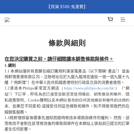
【買滿 $500 免運費】
【買滿 $500 免運費】
【全店產品圴享2年官方保養  (除配件外) 】
新會員優惠碼 【WELCOME】 即享95折優惠
條款與細則
【買滿 $500 免運費】
在您決定購買之前，請仔細閱讀本銷售條款與條件。
1.
總則
1.1
本網站僅供有意願在線訂購飛利浦家電產品（以下簡稱
“
產品
”
）並由
飛軒理香港有限公司，注冊地址位於九龍九龍灣宏遠街一號一號九龍十九
樓（
“
飛軒理
”
）在中華人民共和國香港特別行政區交貨的消費者使用。
1
.2
通過
本
P
hilips
家電
官方網店
（
https://www.philips-da.com.hk/
）
（
“
網
站
”
）
下訂單，即視為您已接受並願意受使用條款、銷售條款和條件、隱
私
政策
聲明
、
Cookie
聲明
以及本網站發布的任何其他條款和條件的法律約
束。
如果您不同意和
/
或接受任何這些條款和條件，則不得使用我們的在
線銷售服務。
1.3
飛軒理保留無需事先通知而隨時修改本條款與條件的權利。
然而，該
等修改不會對在該等修改後的條款與條件在本網站上張貼前已提交的訂單
產生任何影響。