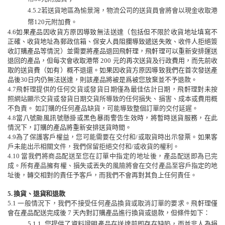
4.5.2
若送貨地區為愉景灣，
物流公司的
送貨員會
將會
以現金收取港
幣
120
元附加費。
4.6
如果產品因收貨方原因導致無法送
達
（包括但不限於收貨地址填寫不
正確、收貨地址為郵政信箱、
保
安人員阻攔導致遞送失敗、收件人拒絕簽
收訂購產品等情
況
）並
需要將產品
退回飛軒理，飛軒理可以重新安排運送
退回的產品，但每次會收取港幣
200
元的再次送貨及行政費用，而先前收
取的送貨費（如有）概不退還。如果因收貨方原因
導
致我
們
在首次
發
送產
品
後
30
日内仍無法送達，則該產品將被是爲被您放棄
並
不予退款。
4.7
飛軒理提供的任何交貨或發貨日期僅為最佳估計日期，飛軒理對未按
照網站顯示交貨或發貨日期交貨
所
導致的任何損失、損害、成本或費用
概
不
負責。
如訂購的任何產品缺貨，可能
導致
整個訂單的交付延遲。
4.8
當八號颱風
訊
號懸掛或黑色暴雨警告生效時，將
暫時
送貨
服務
，在此
情況下，訂購的產品將重新安排送貨時間。
4.9
為了保護客戶
權
益，您可能需要在交付和
/
或取貨時出示發票。如果客
戶未能出示相關文件，我們保留拒絕交付和
/
或收
貨
的權利。
4.10
當我們將商品配送至您在訂單中指定的地址後
，
產品配送即
為
已完
成。
所有產品擁有權、損失或
丟失的風險
將會在交付產品至容戶指定的地
址後，轉交相對的責任予客戶，而我們不會再對其負上任何責任。
5.
換貨、退貨和退款
5.1
一般情況下
，
我們不接受任何產品換
貨
或取消訂單的要求。飛軒理
僅
會在產品配送完成後
7
天內對訂購產品進行換貨或退款，但條件如下：
5.1.1
您提供了資料證明產品在送達前即存在缺陷，而並非人為損