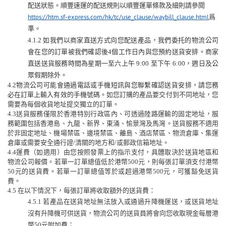
配送狀態。順豐速運的配送規則以順豐運單條款及細則
請參閱
https://htm.sf-express.com/hk/tc/use_clause/waybill_clause.html
爲
準。
4.1.2
如我們以商家直送方式向您配送產品，我們委托的物流公司
會在您的訂單被
我們
確認後
4
個工作日內與您預約送貨安排。商家
直送送貨服務時間為星期一至六上午
9:00
至下午
6:00
，週日及公
眾假期除外。
4.2
物流公司可能會通過電話或手機短訊與您聯繫確認送貨安排，請您務
必在訂單上輸入有效的手機號碼。
如您訂購的產品要交付到不同
地
址，您
需要為每個
收
貨
地
址提交獨
立
的訂單。
4.3
送貨服務僅限於香港特別行政區內、可透過陸路運輸的固定地址，服
務範圍包括香港島、九龍、新界、東涌、愉景灣及馬灣。
送貨服務不適用
於非固定地址、機場禁區、邊境禁區、離島、
酒店禁區、物流倉庫、集運
倉庫或需要安全通行證
/
清關的地方和
/
或郵政信箱地址。
4.4
運費（如適用）由您按照發票上的指示支付，具體取決於送貨地區和
物流公司報價。若單一訂單總值低於港幣
500
元，則每張訂單須支付港幣
50
元的送貨費。若單一訂單總值等於或超過港幣
500
元，可獲豁免送貨
費。
4.5
在以下情況下，每張訂單將收取額外的送貨費：
4.5.1
若
產
品在送貨地址無法放入或通過升降機運送，或送
貨
地址
沒有升降機可供送貨，
物流公司的
送貨員
將
會
向您
收取現金每層港
幣
50
元附加費；