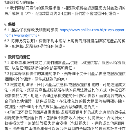
扣除該贈品的價值。
5.6
我
們
審核同意你的退款要求
後
，相應款項將被退還至您支付該款項的
賬戶
或信用卡中
，
而
退款需時約
2-4
星期。我們
將
不會退
還
任何運費。
6.
保
養
https://www.philips.com.hk/c-w/support-
6.1.
產品保
養
條款及細則可參閱
home/warranty.html
。
6.2.
除非另有說明，否則不對本網站上銷售的飛利浦品牌家電產品的備
件、配件和
/
或消耗品提供任何保證。
7.
飛軒理的責任
7.1
本條款和
細則
規定了我們關於產品供應（和提供客
戶
服
務
和保
養
服
務）以及任何服務提供的全部義務和責任。
7.2
除本條款和條件的其他約
束
外，飛軒理不受任何產品供應或服務提供
相關的其他保證、條件或條款的約束。
7.3
根據適用法律，
任何因產品供應和
/
或服務提供
相
關的，可能通過成文
法、普通法、您購買產品或服務所在地的適用法律或其他方式（包括但不
限於關於品質、用途、合理注意和技能的任何默示條款）而被隱含或納入
合同的其他保證、條件或條款，在法律允許的最大範圍內被明確排除。
特別是，飛軒理將不負責確保產品適合您預期用途
負責
。
7.4
飛軒理
不對任何因產品供應和
/
或服務提供引起的或與之有關的間接或
相應的損失或損害負責，包括但不限於
收入損失、利潤損失、合同損失、
數據損失
等，
無論該等損失是由侵權（包括過失）、違約或其他原因引
起。
飛軒理在本條款和條件以及我們與您的合同項下的最高累計責任在