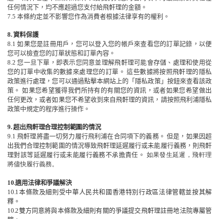
任何情況下
，
均不應超過您
支付給
飛軒理的金額。
7.5
本條約定並不影響您作為消費者
根據
法
律享有的
權利。
8.
資料保護
8.1
如果您是註冊用戶，您可以
登入您的帳戶
來查看您的
訂單
記錄，以便
您可以檢查您的訂單狀態和訂單內容。
8.2
您一旦下單，即表示您同意並理解飛軒理可能會存儲、處理和使用從
您的訂單中收集的數據來處理您的訂單。
這些數據將按照飛軒理的隱私
政策進行處理，您可以通過點擊本網站上的
「
隱私政策
」
按鈕來查看該政
策。
如果您希望獲得我們所持有的有關您的資訊，或者如果您希望做出
任何更改，或者如果您不希望收到來自飛軒理的資訊，請按照飛利浦隱私
政策中規定的程序進行操作。
9.
超出飛軒理合理控制範圍的情況
9.1
飛軒理將盡一切努力履行飛利浦在合同項下的義務。
但是，如果因超
出我們合理控制範圍的情況導致飛軒理延遲履行或未能履行義務，則飛軒
理對該等延遲履行或未能履行義務不承擔責任。
如果發生延遲，飛軒理
將儘快履行義務。
10.
適用法律和爭議解決
10.1
本條款及細則受中華人民共和國香港特別行政區法律管轄並按其解
釋。
10.2
雙方同意將與本條款及細則有關的爭議提交飛軒理註冊地法院專屬管