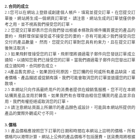
2.
合同的成立
2.1
您可以在網站上登錄或創建個人帳戶，填寫並提交訂單。在您提交訂
單
後
，網站將生成一個網頁訂單號。
請注意，網站生成的訂單號僅供參
考之用，並不視爲我們接受您的訂單。
2.2
您提交訂單即表示您向我們發出根據本條款與條件購買選定的產品的
要約。
飛軒理
保留
接受或不接受您的要約，
亦
有可能減少我們接受向您
交付的產品數量。
然而
，您提交的訂單對您具有約束力，且在提交訂單
後
無法取消。
2.3
如果飛軒理接受您的訂單，飛軒理將通過電子郵件向您發送訂單
成立
通知
，以通知您我們已接受您的訂單。當我們通過電子郵件向您發出訂單
成立通知
時，合同即告成立。
2.4
產品售完即止。如果
因
任何原因，您訂購的任何或所有產品
缺
貨，或
者價格、產品描述或促銷有
誤
，我們可能會取消您的訂單並退還您的訂單
款項。
2.5
本網站只向作爲最終用戶的消費者提供在線銷售服務。您不可在本網
站購買産品並用於轉售。如果我們有合理理由相信您購買的産品並非自
用，我們有權拒絕或取消您的訂單。
2.6
請注意網站頁面上所顯示的產品顏色或設計，可能與本網站所提供的
產品的實際外觀或尺寸不同。
3.
價格
3.1
產品價格應按照您下訂單的日期和時間在本網站上註明的價格。
所有
價格均以港幣計算。網站上公佈的產品價格不包括運費。送貨費用將根據