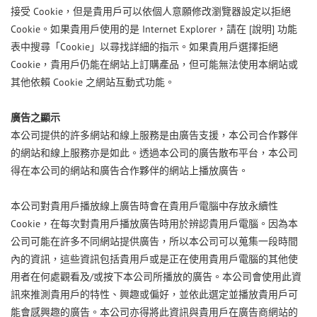
Cookie
接受
，但是貴用戶可以依個人意願修改瀏覽器設定以拒絕
Cookie
Internet Explorer
[
]
。如果貴用戶使用的是
，請在
說明
功能
Cookie
表中搜尋「
」以尋找詳細的指示。如果貴用戶選擇拒絕
Cookie
，貴用戶仍能在網站上訂購產品，但可能無法使用本網站或
Cookie
其他依賴
之網站互動式功能。
廣告之顯示
本公司提供的許多網站和線上服務是由廣告支援，本公司合作夥伴
的網站和線上服務亦是如此。透過本公司的廣告散布平台，本公司
得在本公司的網站和廣告合作夥伴的網站上播放廣告。
本公司對貴用戶播放線上廣告時會在貴用戶電腦中存放永續性
Cookie
，在每次對貴用戶播放廣告時用於辨認貴用戶電腦。因為本
公司可能在許多不同網站提供廣告，所以本公司可以蒐集一段時間
內的資訊，這些資訊包括貴用戶或是正在使用貴用戶電腦的其他使
/
用者在何處觀看及
或按下本公司所播放的廣告。本公司會使用此資
訊來推測貴用戶的特性、興趣或偏好，並依此選定並播放貴用戶可
能會感興趣的廣告。本公司亦得將此資訊與貴用戶在廣告商網站的