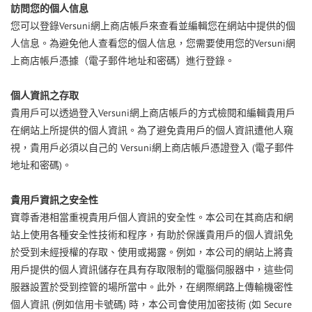
訪問您的個人信息
Versuni
您可以登錄
網上商店帳戶來查看並編輯您在網站中提供的個
Versuni
人信息。為避免他人查看您的個人信息，您需要使用您的
網
上商店帳戶憑據（電子郵件地址和密碼）進行登錄。
個人資訊之存取
Versuni
貴用戶可以透過登入
網上商店帳戶的方式檢閱和編輯貴用戶
在網站上所提供的個人資訊。為了避免貴用戶的個人資訊遭他人窺
Versuni
(
視，貴用戶必須以自己的
網上商店帳戶憑證登入
電子郵件
)
地址和密碼
。
貴用戶資訊之安全性
寶尊香港相當重視貴用戶個人資訊的安全性。本公司在其商店和網
站上使用各種安全性技術和程序，有助於保護貴用戶的個人資訊免
於受到未經授權的存取、使用或揭露。例如，本公司的網站上將貴
用戶提供的個人資訊儲存在具有存取限制的電腦伺服器中，這些伺
服器設置於受到控管的場所當中。此外，在網際網路上傳輸機密性
(
)
(
Secure
個人資訊
例如信用卡號碼
時，本公司會使用加密技術
如