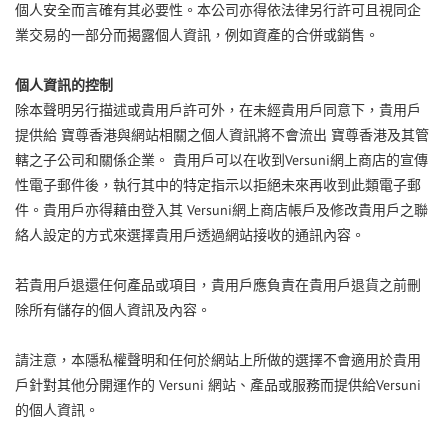
個人安全而言確有其必要性。本公司亦得依法律另行許可且視同企
業交易的一部分而揭露個人資訊，例如資產的合併或銷售。
個人資訊的控制
除本聲明另行描述或貴用戶許可外，在未經貴用戶同意下，貴用戶
提供給
寶尊香港與網站相關之個人資訊將不會流出
寶尊香港及其管
Versuni
轄之子公司和關係企業。
貴用戶可以在收到
網上商店的宣傳
性電子郵件後，執行其中的特定指示以拒絕未來再收到此類電子郵
Versuni
件。貴用戶亦得藉由登入其
網上商店帳戶及修改貴用戶之聯
絡人設定的方式來選擇貴用戶透過網站接收的通訊內容。
若貴用戶退還任何產品或項目，貴用戶應負責在貴用戶退貨之前刪
除所有儲存的個人資訊及內容。
請注意，本隱私權聲明和任何於網站上所做的選擇不會適用於貴用
Versuni
Versuni
戶針對其他分開運作的
網站、產品或服務而提供給
的個人資訊。