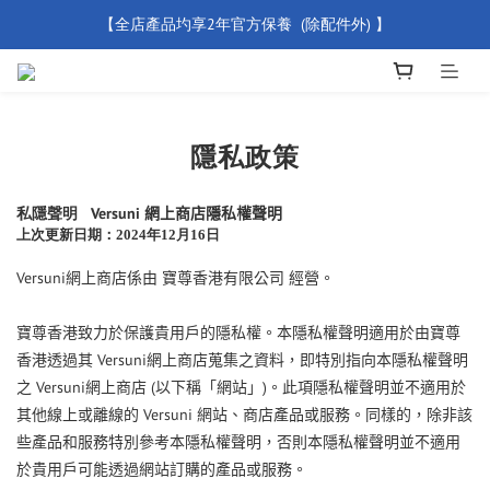
【全店產品圴享2年官方保養  (除配件外) 】
【買滿 $500 免運費】
新會員優惠碼 【WELCOME】 即享95折優惠
【買滿 $500 免運費】
隱私政策
Versuni
私隱聲明
網上商店隱私權聲明
上次更新日期：2024年12月16日
Versuni
網上商店係由
寶尊香港有限公司
經營。
寶尊香港致力於保護貴用戶的隱私權。本隱私權聲明適用於由寶尊
Versuni
香港透過其
網上商店蒐集之資料，即特別指向本隱私權聲明
Versuni
(
)
之
網上商店
以下稱「網站」
。此項隱私權聲明並不適用於
Versuni
其他線上或離線的
網站、商店產品或服務。同樣的，除非該
些產品和服務特別參考本隱私權聲明，否則本隱私權聲明並不適用
於貴用戶可能透過網站訂購的產品或服務。