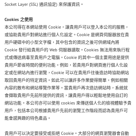
Socket Layer (SSL)
)
通訊協定
來保護資訊。
Cookies
之使用
Cookie
本公司得在本網站使用
，讓貴用戶可以登入本公司的服務，
Cookie
或協助貴用戶對網站進行個人化設定。
是網頁伺服器放在貴
用戶硬碟中的小型文字檔，其中包含的資訊之後可供網域內將
Cookie
Web
Cookies
發行給貴用戶的
伺服器讀取。
無法用來執行程
Cookie
式或傳送病毒至貴用戶之電腦。
的其中一個主要用途是提供
貴用戶節省時間的便利功能。例如，若貴用戶對網頁進行個人化設
Cookie
定或在網站內進行瀏覽，
可以在貴用戶往後造訪時協助網站
取回貴用戶的特定資訊。如此可以讓許多作業變得簡單，例如相關
內容的散布和網站導覽作業等。當貴用戶再次造訪網站時，系統就
會擷取貴用戶先前所提供的資訊，讓貴用戶得以輕鬆地使用自訂的
cookies
網站功能。本公司亦可以使用
來傳送個人化的檢視體驗予貴
用戶，包括本公司根據貴用戶先前的瀏覽工作階段而認為貴用戶可
能會感興趣的特色產品。
Cookie
貴用戶可以決定要接受或拒絕
。大部分的網頁瀏覽器會自動