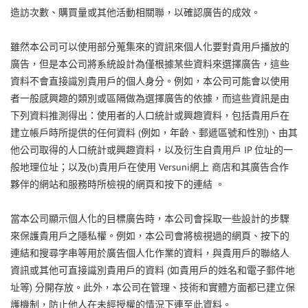
造訪次數、購買量或其他活動相關聯，以確認廣告的成效。
雖然本公司可以使用部分蒐集來的資訊來個人化要對貴用戶播放的
廣告，但是本公司將系統設計為僅根據某些資料來選擇廣告，這些
資料不會直接識別貴用戶的個人身分。例如，本公司可能會以使用
者一般感興趣的類別或區隔做為選擇廣告的依據，而這些資訊是由
下列資料推測得出：使用者的人口統計或興趣資料，包括貴用戶在
(
)
建立帳戶時所提供的任何資料
例如，年齡、郵遞區號和性別
、由其
IP
他公司取得的人口統計或興趣資料，以及衍生自貴用戶
位址的一
(b)
Versuni
般地理位址；以及
貴用戶在使用
網上
商店和其廣告合作
夥伴的網站和服務時所檢視的網頁和按下的連結
。
當本公司顯示個人化的目標廣告時，本公司會採取一些設計的步驟
來保護貴用戶之隱私權。例如，本公司會將檢視過的網頁、按下的
連結和搜尋字串等用於廣告個人化作業的資料，與貴用戶的聯絡人
(
資訊或其他可直接識別貴用戶的資料
如貴用戶的姓名和電子郵件地
)
址等
分開存放。此外，本公司在管理、技術和實體方面都已建立保
護機制，防止他人在未經授權的情況下連至此資料。