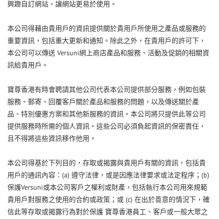
興趣自訂網站，讓網站更易於使用。
本公司得藉由貴用戶的資訊提供關於貴用戶所使用之產品或服務的
重要資訊，包括重大更新和通知。除此之外，在貴用戶的許可下，
Versuni
本公司可以傳送
網上商店產品和服務、活動及促銷的相關資
訊給貴用戶。
寶尊香港有時會聘請其他公司代表本公司提供部分服務，例如包裝
服務、郵寄、回覆客戶關於產品和服務的問題，以及傳送關於產
品、特別優惠方案和其他新服務的資訊。本公司將只提供此等公司
提供服務時所需的個人資訊。這些公司必須負起資訊的保密責任，
且不得將這些資訊移作他用。
本公司得基於下列目的，存取或揭露與貴用戶有關的資訊，包括貴
(a)
(b)
用戶的通訊內容：
遵守法律，或是因應法律要求或法定程序；
Versuni
保護
或本公司客戶之權利或財產，包括執行本公司用來規範
(c)
貴用戶對服務之使用的合約或政策；或
在出於善意的情況下，確
信此等存取或揭露行為對於保護
寶尊香港員工、客戶或一般大眾之