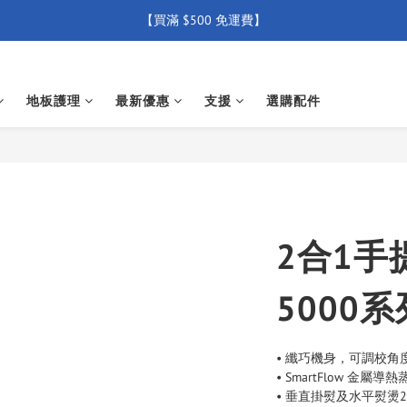
【買滿 $500 免運費】
【買滿 $500 免運費】
【全店產品圴享2年官方保養  (除配件外) 】
新會員優惠碼 【WELCOME】 即享95折優惠
地板護理
最新優惠
支援
選購配件
【買滿 $500 免運費】
2合1手
5000系
• 纖巧機身，可調校
• SmartFlow 
• 垂直掛熨及水平熨燙