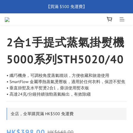
【買滿 $500 免運費】
【全店產品圴享2年官方保養  (除配件外) 】
新會員優惠碼 【WELCOME】 即享95折優惠
【買滿 $500 免運費】
2合1手提式蒸氣掛熨機
5000系列STH5020/40
• 纖巧機身，可調校角度蒸氣噴頭，方便收藏和旅遊使用
• SmartFlow 金屬導熱蒸氣燙壓板，適用於任何衣料，保證不熨焦
• 垂直掛熨及水平熨燙2合1，毋須使用熨衣板
• 高達24克/分鐘持續強勁蒸氣輸出，有效除縐
全店，全單購買滿 HK$500 免運費
HK$398.00
HK$648.00