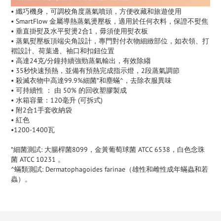
• 纖巧機身，可調校角度蒸氣噴頭，方便收藏和旅遊使用
• SmartFlow 金屬導熱蒸氣燙壓板，適用於任何衣料，保證不熨焦
• 垂直掛熨及水平熨燙2合1，毋須使用熨衣板
• 蒸氣熨壓板頂端尖角設計，專門對付衣物細緻部位，如衣領、打
褶設計、荷葉邊、袖口和扣鈕位置
• 高達24克/分鐘持續強勁蒸氣輸出，有效除縐
• 35秒快速預熱，並備有預熱完成指示燈，2段蒸氣調節
• 殺滅衣物中高達99.9%細菌*和塵蟎^，去除衣服異味
• 可持續性 ： 由 50% 的回收塑膠製成
• 水箱容量：120毫升 (可拆式)
• 附2合1手套收納袋
• 紅色
•1200-1400瓦
*細菌測試: 大腸桿菌8099，金黃葡萄球菌 ATCC 6538，白色念珠
菌 ATCC 10231 。
^蟎類測試: Dermatophagoides farinae（雄性和雌性成年蟎蟲和若
蟲）。