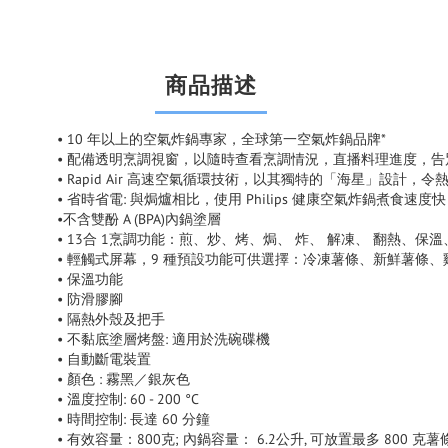
商品描述
• 10 年以上的空氣炸鍋專家，全球第一空氣炸鍋品牌*
• 配備透明烹調視窗，以隨時查看烹調情況，直播料理進度，告
• Rapid Air 高速空氣循環技術，以其獨特的「海星」設計，
• 省時省電: 與焗爐相比，使用 Philips 健康空氣炸鍋煮食速度快
•不含雙酚 A (BPA)內鍋塗層
• 13合 1烹調功能：煎、炒、烤、焗、 炸、 解凍、 翻熱、保溫
• 輕觸式屏幕，9 種預設功能可供選擇：冷凍薯條、新鮮薯條
• 保溫功能
• 防滑膠腳
• 隔熱外殼及把手
• 不黏底塗層烤盤: 適用於洗碗碟機
• 自動斷電裝置
• 顏色 : 霧黑／銀灰色
• 溫度控制: 60 - 200 °C
• 時間控制: 長達 60 分鐘
• 有效容量：800克; 內鍋容量： 6.2公升, 可放置最多 800 克薯