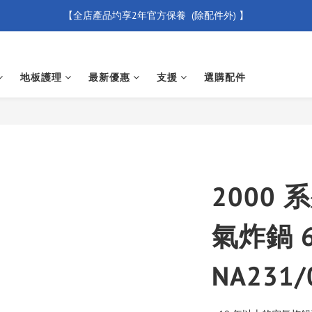
【全店產品圴享2年官方保養  (除配件外) 】
【買滿 $500 免運費】
新會員優惠碼 【WELCOME】 即享95折優惠
地板護理
最新優惠
支援
選購配件
【買滿 $500 免運費】
2000
氣炸鍋 6
NA231/