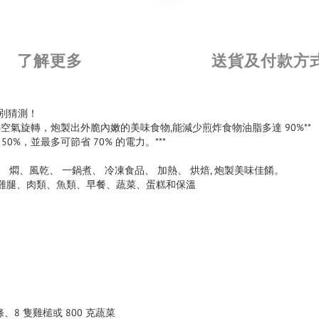
了解更多
送貨及付款方
別猜測！
令熱空氣旋轉，炮製出外脆內嫩的美味食物,能減少煎炸食物油脂多達 90%**
 50%，並最多可節省 70% 的電力。***
、 燜、風乾、 一鍋煮、 冷凍食品、 加熱、 烘焙, 炮製美味佳餚。
、雞腿、肉類、魚類、早餐、蔬菜、蛋糕和保溫
條、8 隻雞槌或 800 克蔬菜