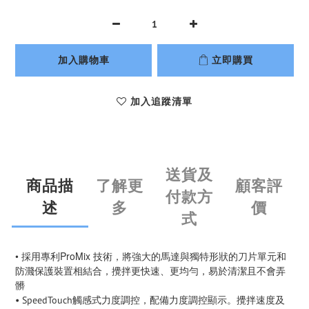
加入購物車
立即購買
加入追蹤清單
送貨及
商品描
了解更
顧客評
付款方
述
多
價
式
• 採用專利
ProMix 技術，將強大的馬達與獨特形狀的刀片單元和
防濺保護裝置相結合，攪拌更快速、更均勻，易於清潔且不會弄
髒
觸感式力度調控，配備力度調控顯示。攪拌速度及
• SpeedTouch