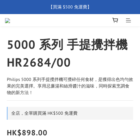
【買滿 $500 免運費】
【買滿 $500 免運費】
【全店產品圴享2年官方保養  (除配件外) 】
新會員優惠碼 【WELCOME】 即享95折優惠
5000 系列 手提攪拌機
【買滿 $500 免運費】
HR2684/00
Philips 5000 系列手提攪拌機可攪碎任何食材，是獲得出色均勻效
果的完美選擇。享用忌廉湯和絲滑醬汁的滋味，同時探索烹調食
物的新方法！
全店，全單購買滿 HK$500 免運費
HK$898.00