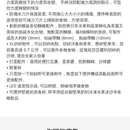
力度因應按下的力度而改變。 手柄頂部配備力度調控顯示，可監
控力度轉變的情況
, 不用擔心大大小小的飛濺。攪拌棒底部的
• 防濺水刀片保護裝置
波浪形狀可減少刀片上殘留的食物，方便清潔。
• 創新的螺旋形切麵條配件，助您將日常水果和蔬菜轉化為美麗又
3個獨特的形狀, 可製作
美味的低碳水化合物、無麩質的麵條。備
成意大利粉 (3mm)、幼絲帶麵 (6mm) 、粗絲帶麵 (12mm)
切碎附件，可以切碎肉類、切碎洋蔥和香草、壓碎堅果等。其
• XL
容量高達 0.7 公升，可以製作各種食物，從塊狀莎莎醬到切碎的
沙律, 適合全家人份量
• 打蛋配件﹕適用於攪打忌廉、蛋黃醬、煎餅麵糊、沙律醬
• 附量杯
• 只需按一下按鈕即可更換附件，無需放下攪拌機或弄亂枱面即可
更換配件。
速度指示器, 可以輕鬆、精確地準備食物
• LED
, 即享用從自製堅果奶到冷凍水果冰沙等各
• 可攪拌堅硬的原食材
種飲品