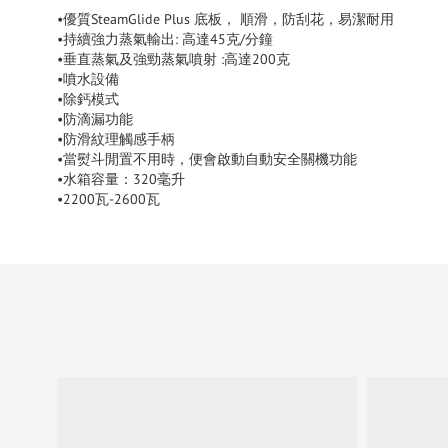
•優質SteamGlide Plus 底板， 順滑，防刮花，易潔耐用
•持續強力蒸氣輸出: 高達45克/分鐘
•垂直蒸氣及強勁蒸氣噴射 :高達200克
•噴水設備
•除鈣模式
•防滴漏功能
•防滑紋理觸感手柄
•當熨斗閒置不用時，便會啟動自動安全關機功能
•水箱容量：320毫升
•2200瓦-2600瓦