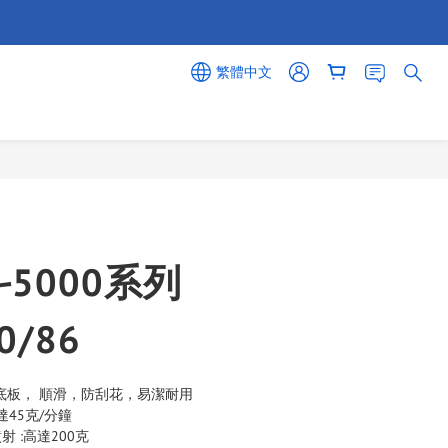
繁體中文
立即購買
5000系列
0/86
Plus 底板， 順滑，防刮花，易潔耐用
達45克/分鐘
 :高達200克