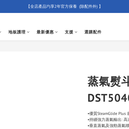
【全店產品圴享2年官方保養  (除配件外) 】
【買滿 $500 免運費】
新會員優惠碼 【WELCOME】 即享95折優惠
地板護理
最新優惠
支援
選購配件
【買滿 $500 免運費】
蒸氣熨斗
DST504
•優質SteamGlide 
•持續強力蒸氣輸出: 高
•垂直蒸氣及強勁蒸氣噴射