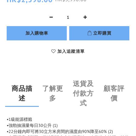
加入購物車
立即購買
加入追蹤清單
送貨及
商品描
了解更
顧客評
付款方
述
多
價
式
•1級能源標籤
•強勁抽濕量每日30公升 (1)
•22分鐘內即可將30立方米房間的濕度由90%降至60% (2)