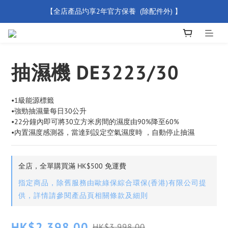
【全店產品圴享2年官方保養  (除配件外) 】
【買滿 $500 免運費】
新會員優惠碼 【WELCOME】 即享95折優惠
【買滿 $500 免運費】
抽濕機 DE3223/30
•1級能源標籤
•強勁抽濕量每日30公升
•22分鐘內即可將30立方米房間的濕度由90%降至60% 
•內置濕度感測器，當達到設定空氣濕度時 ，自動停止抽濕
全店，全單購買滿 HK$500 免運費
指定商品，除舊服務由歐綠保綜合環保(香港)有限公司提
供，詳情請參閱產品頁相關條款及細則
HK$2,398.00
HK$3,998.00