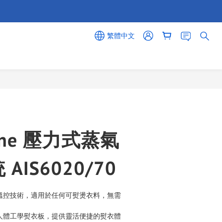
繁體中文
立即購買
-One 壓力式蒸氣
AIS6020/70
P免調校溫控技術，適用於任何可熨燙衣料，無需
度人體工學熨衣板，提供靈活便捷的熨衣體