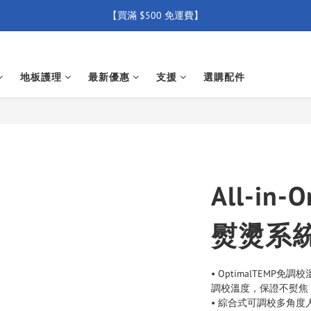
【買滿 $500 免運費】
【買滿 $500 免運費】
【全店產品圴享2年官方保養  (除配件外) 】
新會員優惠碼 【WELCOME】 即享95折優惠
地板護理
最新優惠
支援
選購配件
【買滿 $500 免運費】
All-in
熨燙系統 
• OptimalTEM
調校溫度，保證不熨焦
• 綜合式可調校多角