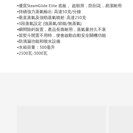
•優質SteamGlide Elite 底板， 超順滑，防刮花，易潔耐用
•持續強力蒸氣輸出: 高達50克/分鐘
•垂直蒸氣及強勁蒸氣噴射: 高達250克
•3段蒸氣設定 (強蒸氣/節能/無蒸氣)
•瞬間除鈣裝置，產品長壽耐用，蒸氣量持久不衰
•當熨斗閒置不用時，便會啟動自動安全關機功能
•防滴漏功能和噴水設備
•水箱容量：300毫升
•2500瓦-3000瓦