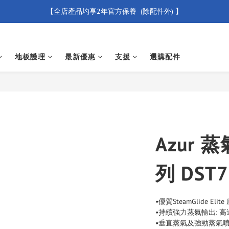
【全店產品圴享2年官方保養  (除配件外) 】
【買滿 $500 免運費】
新會員優惠碼 【WELCOME】 即享95折優惠
地板護理
最新優惠
支援
選購配件
【買滿 $500 免運費】
Azur 
列 DST7
•優質SteamGlide 
•持續強力蒸氣輸出: 高
•垂直蒸氣及強勁蒸氣噴射