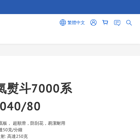
繁體中文
立即購買
蒸氣熨斗7000系
040/80
Elite 底板， 超順滑，防刮花，易潔耐用
達50克/分鐘
: 高達250克