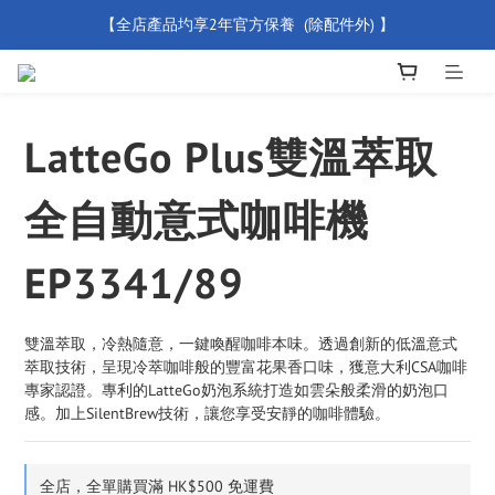
【全店產品圴享2年官方保養  (除配件外) 】
【買滿 $500 免運費】
新會員優惠碼 【WELCOME】 即享95折優惠
【買滿 $500 免運費】
LatteGo Plus雙溫萃取
全自動意式咖啡機
EP3341/89
雙溫萃取，冷熱隨意，一鍵喚醒咖啡本味。透過創新的低溫意式
萃取技術，呈現冷萃咖啡般的豐富花果香口味，獲意大利CSA咖啡
專家認證。專利的LatteGo奶泡系統打造如雲朵般柔滑的奶泡口
感。加上SilentBrew技術，讓您享受安靜的咖啡體驗。
全店，全單購買滿 HK$500 免運費