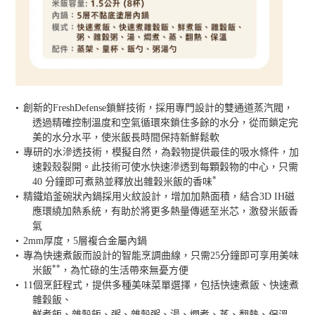
•
創新的
FreshDefense
鎖鮮技術，採用專門設計的雙通道蒸汽閥，
透過精確控制溫度和空氣循環來鎖住多餘的水分，從而鎖定完
美的水分水平，使米飯長時間保持新鮮鬆軟
•
專研的水滲透技術，模擬自然，為穀物提供最佳的吸水條件，加
速穀殼裂開。此技術可使水快速滲透到每顆穀物的中心，只需
*
40
分鐘即可煮熟並釋放出雜穀米飯的香味
•
精鐵焰釜碗狀內鍋採用火紋設計，增加加熱面積，結合
3D IH
磁
應環繞加熱系統，有助於將更多熱量傳遞至米芯，激發米飯香
氣
•
2mm
厚度，
5
層複合金屬內鍋
•
專為快速煮飯而設計的智能烹調曲線，只需
25
分鐘即可享用美味
**
米飯
，為忙碌的生活帶來無憂方便
•
11
個烹飪程式，提供多種美味菜單選擇，包括快速煮飯、快速煮
雜穀飯、
鮮煮飯、雜穀飯、粥、雜穀粥、湯、燜煮、蒸、翻熱、保溫