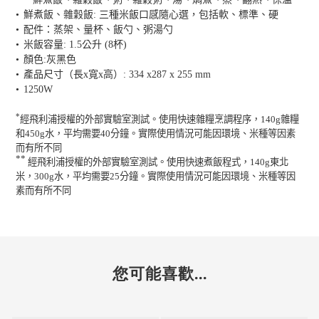
•
鮮煮飯、雜穀飯
:
三種米飯口感隨心選，包括軟、標準、硬
•
配件：蒸架、量杯、飯勺、粥湯勺
•
米飯容量
: 1.5
公升
(8
杯
)
•
顏色
:
灰黑色
•
產品尺寸（長
x
寬
x
高）
: 334 x287 x 255 mm
•
1250W
*
經飛利浦授權的外部實驗室測試。使用快速雜糧烹調程序，
140g
雜糧
和
450g
水，平均需要
40
分鐘。實際使用情況可能因環境、米種等因素
而有所不同
**
經飛利浦授權的外部實驗室測試。使用快速煮飯程式，
140g
東北
米，
300g
水，平均需要
25
分鐘。實際使用情況可能因環境、米種等因
素而有所不同
您可能喜歡...