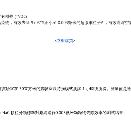
物 (TVOC)
捕捉污染物，有效去除 99.97%細小至 0.003微米的超微細粒子# ，有效
<
立即購買
>
。由第三方實驗室在 30立方米的實驗室以特強模式測試 1 小時後所得。測
用3nm NaCI顆粒分類標準對濾網進行0.003微米顆粒物去除效率的測試結果。