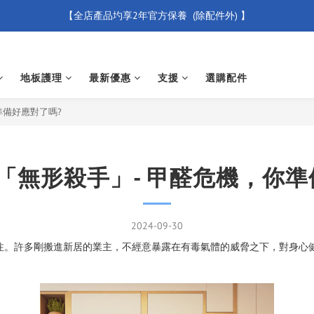
【全店產品圴享2年官方保養  (除配件外) 】
【買滿 $500 免運費】
新會員優惠碼 【WELCOME】 即享95折優惠
地板護理
最新優惠
支援
選購配件
【買滿 $500 免運費】
準備好應對了嗎?
「無形殺手」- 甲醛危機，你準
2024-09-30
注。許多剛搬進新居的業主，不經意暴露在有毒氣體的威脅之下，對身心