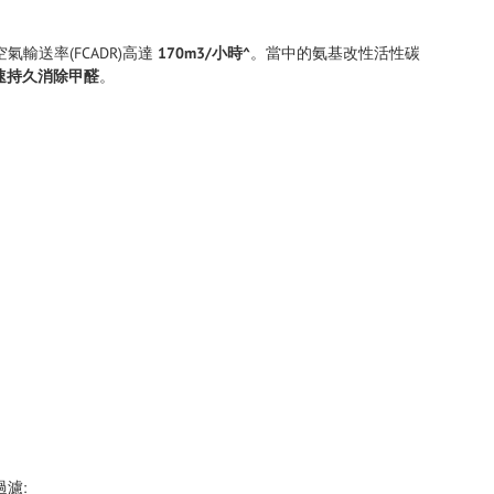
輸送率(FCADR)高達
170m3/小時^
。當中的氨基改性活性碳
速持久消除甲醛
。
過濾: