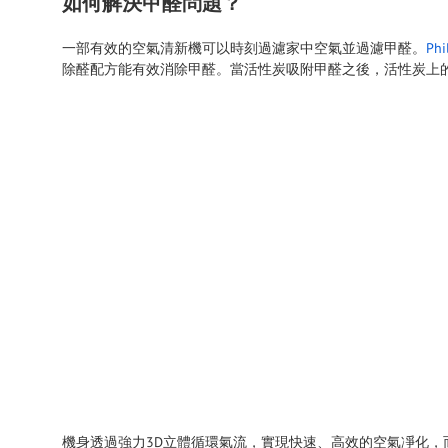
如何解決甲醛問題？
一部有效的空氣清新機可以時刻過濾家中空氣並過濾甲醛。
Ph
除醛配方能有效消除甲醛。當活性炭吸附甲醛之後，活性炭上
機身透過強力3D立體循環氣流，實現快速、高效的空氣凈化，而Nan