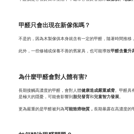
甲醛只會出現在新傢俬嗎？
不是的，因為木製傢俱本身就含有一定的甲醛，隨著時間推移
此外，一些修補或保養不善的舊家具，也可能導致
甲醛含量升
為什麼甲醛會對人體有害?
長期接觸高濃度的甲醛，會對人體
健康造成嚴重威脅
。甲醛具
是極大的隱憂，可能會影響到
胎兒發育
和
兒童智力發展
。
更為嚴重的是甲醛被列為
可能致癌物質，
長期暴露在高濃度的