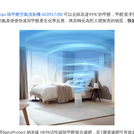
ilips 除甲醛空氣清新機 AC0917/00
可以去除高達99%*的甲醛，甲醛潔凈空氣
的氨基便會快速與甲醛產生化學反應，將其轉化為對人體無害的物質，
快
oProtect 納米級 HEPA活性碳除甲醛複合濾網，其3層過濾網可有效