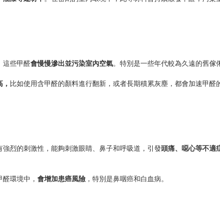
，這些甲醛
會慢慢滲出並污染室內空氣
。特別是一些年代較為久遠的舊傢
高，
比如使用含甲醛的顏料進行翻新，或者長期積累灰塵，都會加速甲醛
有強烈的刺激性，能夠刺激眼睛、鼻子和呼吸道，引發
頭痛、噁心等不適
甲醛環境中，
會增加患癌風險
，特別是鼻咽癌和白血病。