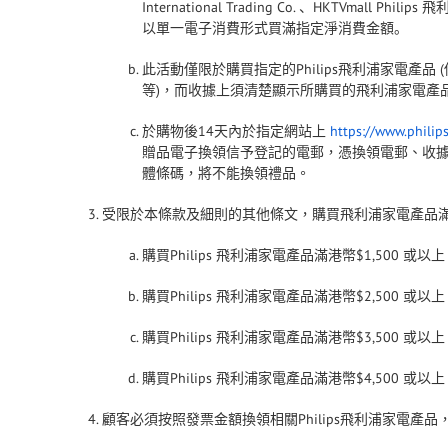
International Trading Co.
HKTVmall Philips
、
飛
淨消費
以單一電子消費形式買滿指定
金額。
此活動僅限於購買指定的
Philips
飛利浦家電產品
(
等
)
，而收據上須清楚顯示所購買的飛利浦家電產
於購物後
14
天內於指定網站上
https://www.philip
贈品電子換領信予登記的電郵，憑換領電郵、收
體條碼，將不能換領禮品。
受限於本條款及細則的其他條文，購買飛利浦家電產品
購買
Philips
飛利浦家電產品滿港幣
$1,500
或以上
購買
Philips
飛利浦家電產品滿港幣
$2,500
或以上
購買
Philips
飛利浦家電產品滿港幣
$3,500
或以上
購買
Philips
飛利浦家電產品滿港幣
$4,500
或以上
顧客必須按照發票金額換領相關
Philips
飛利浦家電產品