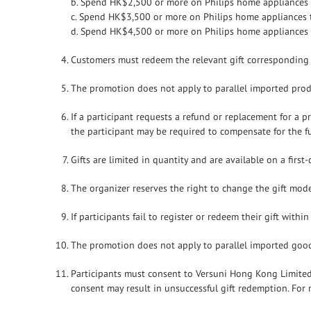
b. Spend HK$2,500 or more on Philips home appliances 
c. Spend HK$3,500 or more on Philips home appliances
d. Spend HK$4,500 or more on Philips home appliances 
Customers must redeem the relevant gift corresponding t
The promotion does not apply to parallel imported produ
If a participant requests a refund or replacement for a p
the participant may be required to compensate for the fu
Gifts are limited in quantity and are available on a first-
The organizer reserves the right to change the gift model
If participants fail to register or redeem their gift with
The promotion does not apply to parallel imported goo
Participants must consent to Versuni Hong Kong Limited 
consent may result in unsuccessful gift redemption. For m