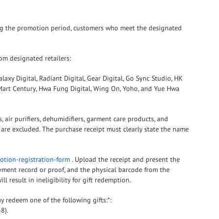
ring the promotion period, customers who meet the designated
om designated retailers:
laxy Digital, Radiant Digital, Gear Digital, Go Sync Studio, HK
nd Mart Century, Hwa Fung Digital, Wing On, Yoho, and Yue Hwa
 air purifiers, dehumidifiers, garment care products, and
s are excluded. The purchase receipt must clearly state the name
otion-registration-form
. Upload the receipt and present the
ayment record or proof, and the physical barcode from the
 result in ineligibility for gift redemption.
 redeem one of the following gifts:*:
8).