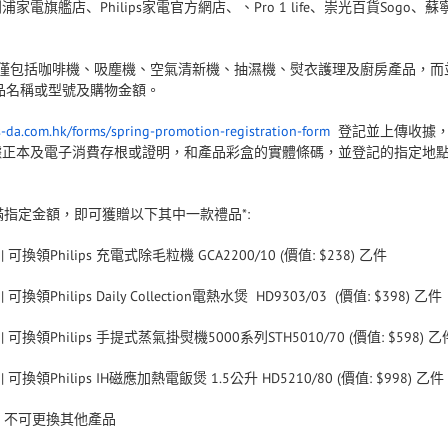
Philips
、
Pro 1 life
Sogo
利浦家電旗艦店、
家電官方網店、
、崇光百貨
、蘇
僅包括咖啡機、吸塵機、空氣清新機、抽濕機、熨衣護理及廚房產品，而
品名稱或型號及購物金額。
s-da.com.hk/forms/spring-promotion-registration-form
登記並上傳收據
據正本及電子消費存根或證明，和產品彩盒的實體條碼，並登記的指定地
滿指定金額，即可獲贈以下其中一款禮品
*:
|
可換領
Philips
充電式除毛粒機
GCA2200/10 (
價值
: $238)
乙件
|
可換領
Philips Daily Collection
電熱水煲
HD9303/03 (
價值
: $398)
乙件
|
可換領
Philips
手提式蒸氣掛熨機
5000
系列
STH5010/70 (
價值
: $598)
乙
|
可換領
Philips IH
磁應加熱電飯煲
1.5
公升
HD5210/80 (
價值
: $998)
乙件
，不可更換其他產品