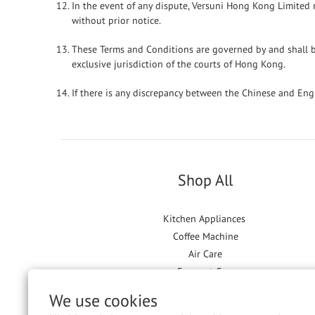
In the event of any dispute, Versuni Hong Kong Limited r
without prior notice.
These Terms and Conditions are governed by and shall be
exclusive jurisdiction of the courts of Hong Kong.
If there is any discrepancy between the Chinese and Engl
Shop All
Kitchen Appliances
Coffee Machine
Air Care
Garment Care
Floor Care
We use cookies