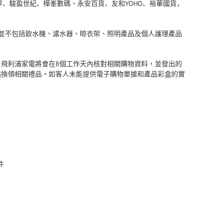
、
YOHO
、裕華國貨
寧、駿盈世紀、
樺峯數碼
永安百貨、友和
，
並不包括飲水機、濾水器、晾衣架、照明產品及個人護理產品
，飛利浦家電將會在
8
個工作天內核對相關購物資料，並發出的
點換領相關禮品。如客人未能提供電子購物單據和產品彩盒的實
件