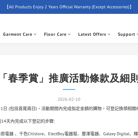
【All Products Enjoy 2 Years Official Warranty (Except Accessories)】
【Free Delivery For Orders Over $500】
New Member Special Coupon【WELCOME】 Enjoy 5% Off Discount
Garment Care
Floor Care
Latest Offers
Support
【Free Delivery For Orders Over $500】
「春季賞」推廣活動條款及細
2026-02-10
31
日
(
包括首尾兩日
)
，活動期間內完成指定金額的購物，可登記換領相關
的
14
天內完成以下登記的步驟
:
Citistore
ElectBoy
幫
Galaxy Digital
中原電器
、千色
、
電器
、豐澤電器、
、輝