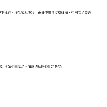
況下進行，禮品須為原狀、未被使用且沒有破損，否則參加者需
成功換領相關產品。詳細的私隱條例請參閱
: