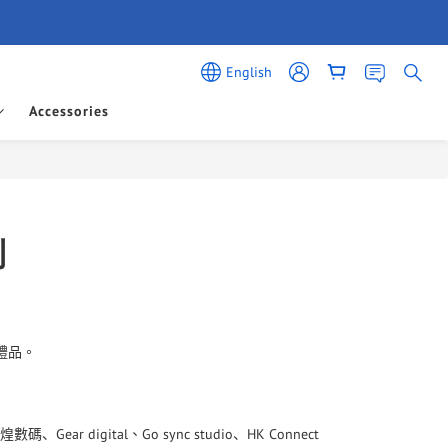
English
Accessories
則
禮品。
、
Gear digital
、
Go sync studio
HK Connect
煌數碼
、