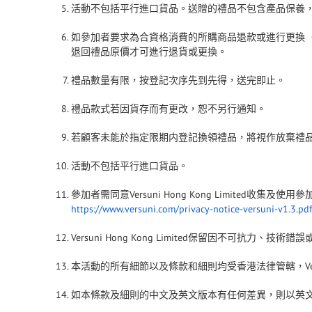
活動不包括平行進口貨品。送贈的禮品不包含產品保養
如參加者要求為合資格消費的所購商品退款或進行更換
退回禮品原價才可進行退貨或更換。
禮品數量有限，按登記次序先到先得，送完即止。
禮品款式若因貨存而有更改，恕不另行通知。
若顧客未能於指定限期内登記換領禮品，將視作放棄禮
活動不包括平行進口貨品。
參加者需同意
Versuni Hong Kong Limited
收集及使用參
https://www.versuni.com/privacy-notice-versuni-v1.3.pdf
Versuni Hong Kong Limited
保留因不可抗力、技術錯誤
本活動的所有細節以及條款和細則均受香港法律管轄，
V
如本條款及細則的中文及英文版本有任何差異，則以英