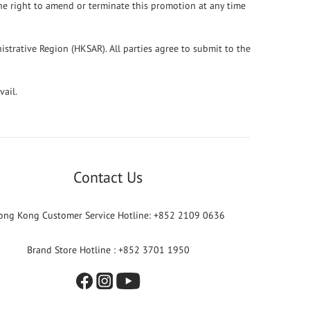
the right to amend or terminate this promotion at any time
trative Region (HKSAR). All parties agree to submit to the
vail.
Contact Us
ong Kong Customer Service Hotline: +852 2109 0636
Brand Store Hotline : +852 3701 1950