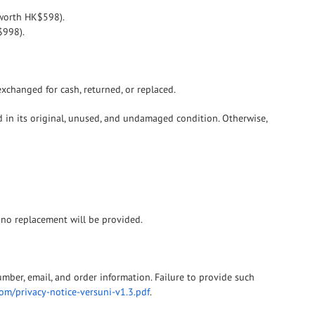
worth HK$598).
$998).
xchanged for cash, returned, or replaced.
ed in its original, unused, and undamaged condition. Otherwise,
nd no replacement will be provided.
mber, email, and order information. Failure to provide such
om/privacy-notice-versuni-v1.3.pdf
.