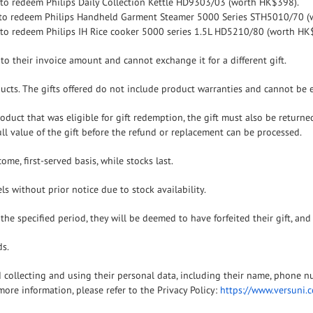
to redeem Philips Daily Collection Kettle HD9303/03 (worth HK$398).
 to redeem Philips Handheld Garment Steamer 5000 Series STH5010/70 (
to redeem Philips IH Rice cooker 5000 series 1.5L HD5210/80 (worth HK
o their invoice amount and cannot exchange it for a different gift.
cts. The gifts offered do not include product warranties and cannot be e
roduct that was eligible for gift redemption, the gift must also be return
ll value of the gift before the refund or replacement can be processed.
come, first-served basis, while stocks last.
s without prior notice due to stock availability.
in the specified period, they will be deemed to have forfeited their gift, a
ds.
collecting and using their personal data, including their name, phone nu
ore information, please refer to the Privacy Policy:
https://www.versuni.c