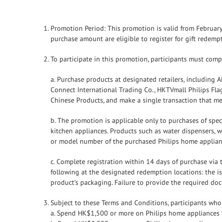
Promotion Period: This promotion is valid from February
purchase amount are eligible to register for gift redemp
To participate in this promotion, participants must comp
a. Purchase products at designated retailers, including AE
Connect International Trading Co., HKTVmall Philips Flag
Chinese Products, and make a single transaction that 
b. The promotion is applicable only to purchases of spec
kitchen appliances. Products such as water dispensers, w
or model number of the purchased Philips home applian
c. Complete registration within 14 days of purchase via
following at the designated redemption locations: the is
product’s packaging. Failure to provide the required docu
Subject to these Terms and Conditions, participants who
a. Spend HK$1,500 or more on Philips home appliances