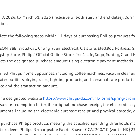
 9, 2026, to March 31, 2026 (inclusive of both start and end dates). Du
tion.
lete the following steps within 14 days of purchasing Philips products fr
ON, BBE, Broadway, Chung Yuen Electrical, Citistore, ElectBoy, Fortress, Ga
ship Store, Philips’ Official Online Store, Pro 1 Life, Sogo, Suning, Gra
meets the designated purchase amount using electronic payment methods.
ified Philips home appliances, including coffee machines, vacuum cleaners,
ater purifiers, drying racks, lighting products, and personal care product
ce and the transaction amount.
 the designated website
https://www.philips-da.com.hk/forms/spring-prom
sued e-redemption letter, the original purchase receipt, the electronic p
ments, including the electronic purchase receipt and physical barcode, will
 purchase Philips products meeting the specified spending thresholds may
 to redeem Philips Rechargeable Fabric Shaver GCA2200/10 (worth HK$23