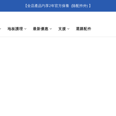
【全店產品圴享2年官方保養  (除配件外) 】
【買滿 $500 免運費】
新會員優惠碼 【WELCOME】 即享95折優惠
地板護理
最新優惠
支援
選購配件
【買滿 $500 免運費】