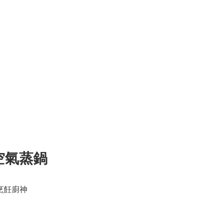
er 空氣蒸鍋
爲烹飪廚神