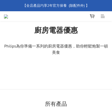
【全店產品圴享2年官方保養  (除配件外) 】
【買滿 $500 免運費】
新會員優惠碼 【WELCOME】 即享95折優惠
廚房電器優惠
【買滿 $500 免運費】
Philips為你準備一系列的廚房電器優惠，助你輕鬆炮製一頓
美食
所有產品