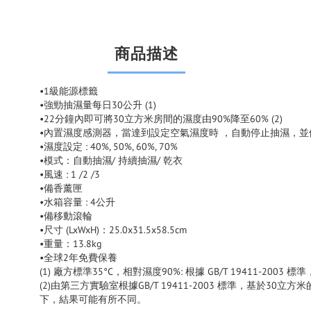
商品描述
•1級能源標籤
•強勁抽濕量每日30公升 (1)
•22分鐘內即可將30立方米房間的濕度由90%降至60% (2)
•內置濕度感測器，當達到設定空氣濕度時 ，自動停止抽濕，
•濕度設定 : 40%, 50%, 60%, 70%
•模式：自動抽濕/ 持續抽濕/ 乾衣
•風速 : 1 /2 /3
•備香薰匣
•水箱容量 : 4公升
•備移動滾輪
•尺寸 (LxWxH)：25.0x31.5x58.5cm
•重量：13.8kg
•全球2年免費保養
(1) 廠方標準35°C，相對濕度90%: 根據 GB/T 19411-20
(2)由第三方實驗室根據GB/T 19411-2003 標準，基
下，結果可能有所不同。