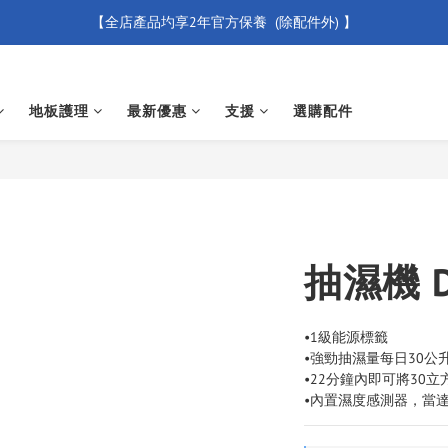
【全店產品圴享2年官方保養  (除配件外) 】
【買滿 $500 免運費】
新會員優惠碼 【WELCOME】 即享95折優惠
地板護理
最新優惠
支援
選購配件
【買滿 $500 免運費】
抽濕機 D
•1級能源標籤
•強勁抽濕量每日30公
•22分鐘內即可將30立
•內置濕度感測器，當