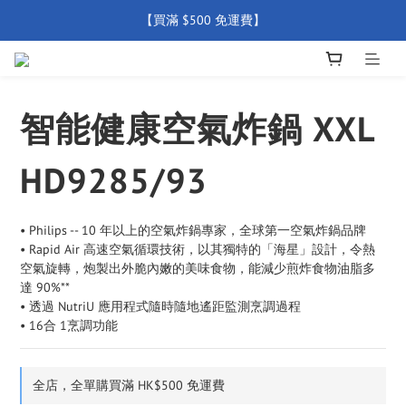
【買滿 $500 免運費】
【買滿 $500 免運費】
【全店產品圴享2年官方保養  (除配件外) 】
新會員優惠碼 【WELCOME】 即享95折優惠
智能健康空氣炸鍋 XXL
【買滿 $500 免運費】
HD9285/93
• Philips -- 10 年以上的空氣炸鍋專家，全球第一空氣炸鍋品牌
• Rapid Air 高速空氣循環技術，以其獨特的「海星」設計，令熱
空氣旋轉，炮製出外脆內嫩的美味食物，能減少煎炸食物油脂多
達 90%**
• 透過 NutriU 應用程式隨時隨地遙距監測烹調過程
• 16合 1烹調功能
全店，全單購買滿 HK$500 免運費