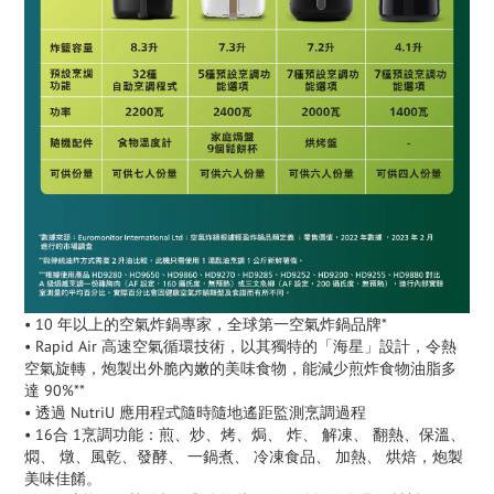
• 10 年以上的空氣炸鍋專家，全球第一空氣炸鍋品牌*
• Rapid Air 高速空氣循環技術，以其獨特的「海星」設計，令熱
空氣旋轉，炮製出外脆內嫩的美味食物，能減少煎炸食物油脂多
達 90%**
• 透過 NutriU 應用程式隨時隨地遙距監測烹調過程
• 16合 1烹調功能：煎、炒、烤、焗、 炸、 解凍、 翻熱、保溫、
燜、 燉、風乾、發酵、 一鍋煮、 冷凍食品、 加熱、 烘焙，炮製
美味佳餚。