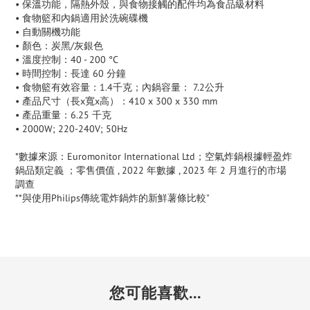
• 保溫功能，隔熱外殼，與食物接觸的配件均為食品級材料
• 食物籃和內鍋適用於洗碗碟機
• 自動關機功能
• 顏色：炭黑/灰銀色
• 溫度控制：40 - 200 °C
• 時間控制：長達 60 分鐘
• 食物籃有效容量：1.4千克；內鍋容量： 7.2公升
• 產品尺寸（長x寬x高）：410 x 300 x 330 mm
• 產品重量：6.25 千克
• 2000W; 220-240V; 50Hz
*數據來源：Euromonitor International Ltd；空氣炸鍋根據輕盈炸
鍋品類定義 ；零售價值 , 2022 年數據 , 2023 年 2 月進行的市場
調查
**與使用Philips傳統電炸鍋炸的新鮮薯條比較"
您可能喜歡...