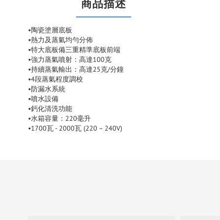
商品描述
•陶瓷塗層底板
•熱力及蒸氣均勻分佈
•特大底板備三重精準底板前端
•強力蒸氣噴射：高達100克
•持續蒸氣輸出：高達25克/分鐘
•4段蒸氣程度調校
•防漏水系統
•噴水設備
•鈣化清洗功能
•水箱容量：220毫升
•1700瓦 - 2000瓦 (220 – 240V)