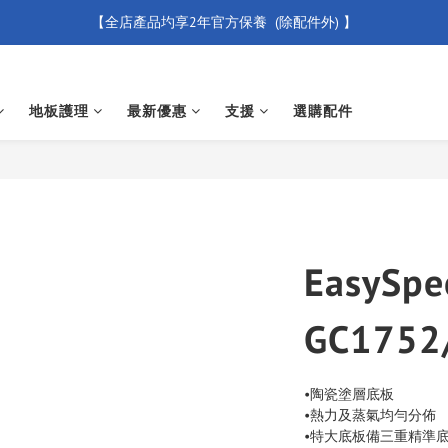
【全店產品圴享2年官方保養  (除配件外) 】
【買滿 $500 免運費】
新會員優惠碼 【WELCOME】 即享95折優惠
地板護理
最新優惠
支援
選購配件
【買滿 $500 免運費】
EasyS
GC1752
•陶瓷塗層底板
•熱力及蒸氣均勻分佈
•特大底板備三重精準