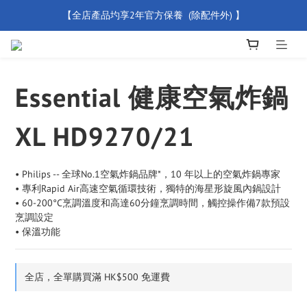
【全店產品圴享2年官方保養  (除配件外) 】
【買滿 $500 免運費】
新會員優惠碼 【WELCOME】 即享95折優惠
【買滿 $500 免運費】
Essential 健康空氣炸鍋
XL HD9270/21
• Philips -- 全球No.1空氣炸鍋品牌*，10 年以上的空氣炸鍋專家
• 專利Rapid Air高速空氣循環技術，獨特的海星形旋風內鍋設計
• 60-200°C烹調溫度和高達60分鐘烹調時間，觸控操作備7款預設
烹調設定 
• 保溫功能
全店，全單購買滿 HK$500 免運費