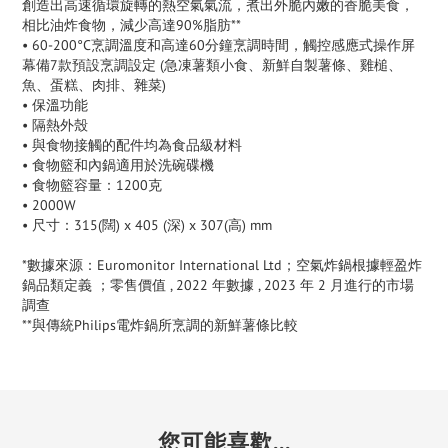
創造出高速循環旋轉的熱空氣氣流，煮出外脆內嫩的香脆美食，
相比油炸食物，減少高達90%脂肪**
• 60-200°C烹調溫度和高達60分鐘烹調時間，觸控感應式操作屏
幕備7款預設烹調設定 (急凍薯類小食、新鮮自製薯條、雞槌、
魚、蛋糕、肉排、雜菜)
• 保溫功能
• 隔熱外殼
• 與食物接觸的配件均為食品級材料
• 食物籃和內鍋適用於洗碗碟機
• 食物籃容量：1200克
• 2000W
• 尺寸：315(闊) x 405 (深) x 307(高) mm
*數據來源：Euromonitor International Ltd；空氣炸鍋根據輕盈炸
鍋品類定義 ；零售價值 , 2022 年數據 , 2023 年 2 月進行的市場
調查
**與傳統Philips電炸鍋所烹調的新鮮薯條比較
您可能喜歡...