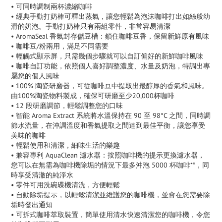
• 可同時調制兩杯濃縮咖啡
• 經典手動打奶棒可釋出蒸氣，讓您輕鬆為泡沫咖啡打出如絲般幼
滑的奶泡。手動打奶棒只有兩組零件，非常容易清潔
• AromaSeal 香氣封存儲豆槽：鎖住咖啡豆香，保留新鮮原有風味
• 咖啡豆/粉兩用，滿足不同需要
• 輕觸式顯示屏，只需幾個步驟就可以自訂偏好的新鮮咖啡風味
• 咖啡自訂功能，依照個人喜好調整濃度、水量及奶泡，特調出專
屬您的個人風味
• 100% 陶瓷研磨器，可從咖啡豆中提取出最醇厚的香氣和風味。
由100%陶瓷物料製成，確保可研磨至少20,000杯咖啡
• 12 段研磨調節，輕鬆調整您的口味
• 智能 Aroma Extract 系統將水溫保持在 90 至 98°C 之間，同時調
節水流量，在沖調溫度和香氣提取之間達到最佳平衡，讓您享受
美味的咖啡
• 輕鬆使用和清潔，細味生活的樂趣
• 兼容專利 AquaClean 濾水器：按照咖啡機的提示更換濾水器，
您可以在無需為咖啡機除垢的情況下最多沖泡 5000 杯咖啡**，同
時享受清澈的純淨水
• 零件可用洗碗碟機清洗，方便輕鬆
• 自動除垢提示，以輕鬆清潔並維護您的咖啡機，並會在您需要除
垢時發出通知
• 可拆式咖啡萃取裝置，簡單使用清水快速清潔您的咖啡機，令您