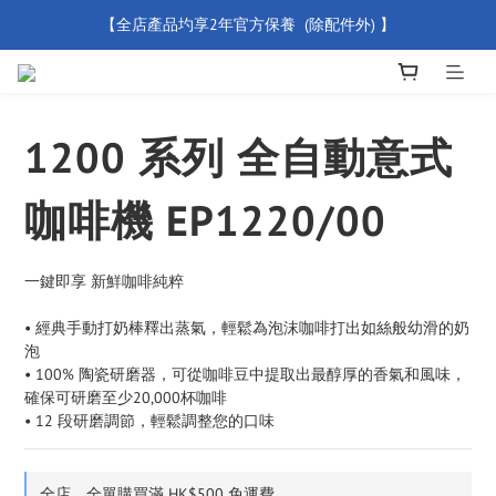
【全店產品圴享2年官方保養  (除配件外) 】
【買滿 $500 免運費】
新會員優惠碼 【WELCOME】 即享95折優惠
【買滿 $500 免運費】
1200 系列 全自動意式
咖啡機 EP1220/00
一鍵即享 新鮮咖啡純粹 
• 經典手動打奶棒釋出蒸氣，輕鬆為泡沫咖啡打出如絲般幼滑的奶
泡
• 100% 陶瓷研磨器，可從咖啡豆中提取出最醇厚的香氣和風味，
確保可研磨至少20,000杯咖啡
• 12 段研磨調節，輕鬆調整您的口味
全店，全單購買滿 HK$500 免運費