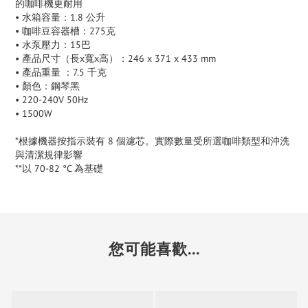
的咖啡機更耐用
• 水箱容量：1.8 公升
• 咖啡豆容器槽：275克
• 水泵壓力：15巴
• 產品尺寸（長x寬x高）：246 x 371 x 433 mm
• 產品重量 ：7.5 千克
• 顏色：鋼琴黑
• 220-240V 50Hz
• 1500W
*根據機器按指示裝有 8 個濾芯。實際數量受所選咖啡類型和沖洗
與清潔規律影響
**以 70-82 °C 為基礎
您可能喜歡...