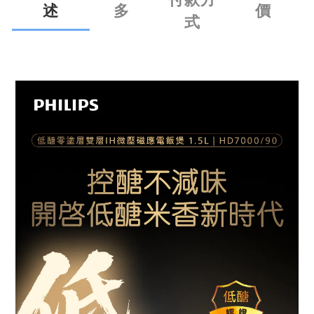
述
多
價
式