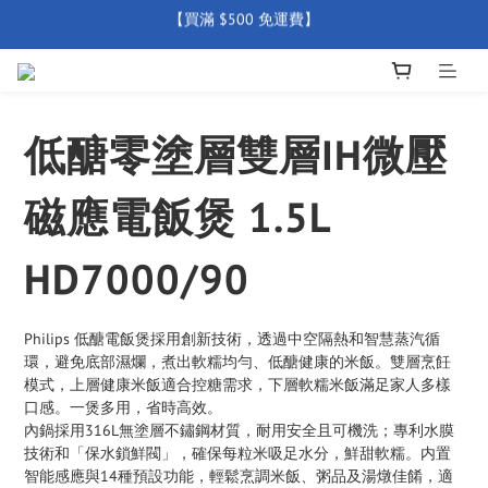
【全店產品圴享2年官方保養  (除配件外) 】
【買滿 $500 免運費】
新會員優惠碼 【WELCOME】 即享95折優惠
【買滿 $500 免運費】
低醣零塗層雙層IH微壓
磁應電飯煲 1.5L
HD7000/90
Philips 低醣電飯煲採用創新技術，透過中空隔熱和智慧蒸汽循
環，避免底部濕爛，煮出軟糯均勻、低醣健康的米飯。雙層烹飪
模式，上層健康米飯適合控糖需求，下層軟糯米飯滿足家人多樣
口感。一煲多用，省時高效。
內鍋採用316L無塗層不鏽鋼材質，耐用安全且可機洗；專利水膜
技術和「保水鎖鮮閥」，確保每粒米吸足水分，鮮甜軟糯。内置
智能感應與14種預設功能，輕鬆烹調米飯、粥品及湯燉佳餚，適