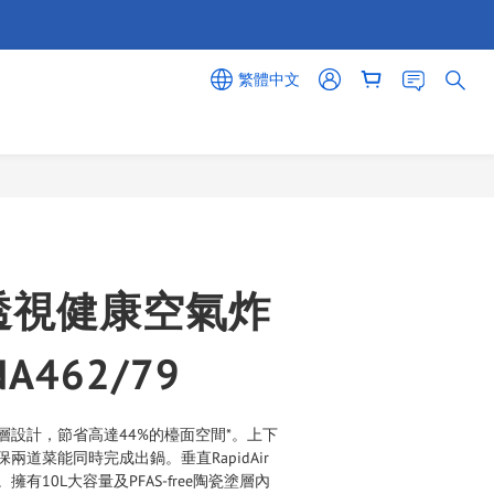
繁體中文
立即購買
透視健康空氣炸
NA462/79
層設計，節省高達44%的檯面空間*。上下
兩道菜能同時完成出鍋。垂直RapidAir
有10L大容量及PFAS-free陶瓷塗層內