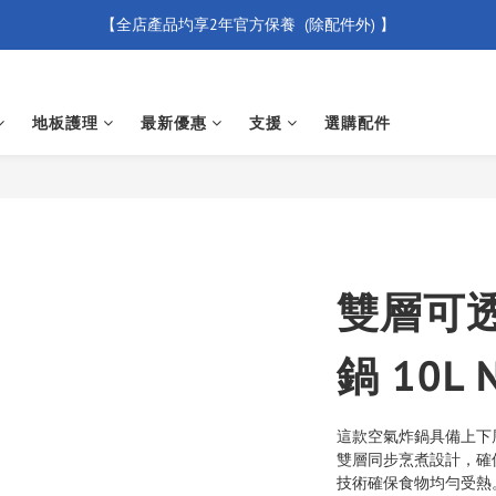
【全店產品圴享2年官方保養  (除配件外) 】
【買滿 $500 免運費】
新會員優惠碼 【WELCOME】 即享95折優惠
地板護理
最新優惠
支援
選購配件
【買滿 $500 免運費】
雙層可
鍋 10L 
這款空氣炸鍋具備上下
雙層同步烹煮設計，確保
技術確保食物均勻受熱。擁