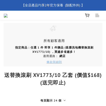
【全店產品圴享2年官方保養  (除配件外) 】
【買滿 $500 免運費】
新會員優惠碼 【WELCOME】 即享95折優惠
【買滿 $500 免運費】
所有顧客適用
指定商品：任選 1 件 即享 1 件贈品 (吸塵洗地機替換滾刷
XV1773/10) ，買越多省越多！
適用通路：
網店
條款與細則
送替換滾刷 XV1773/10 乙套 (價值$168)
(送完即止)
每頁顯示 24 個