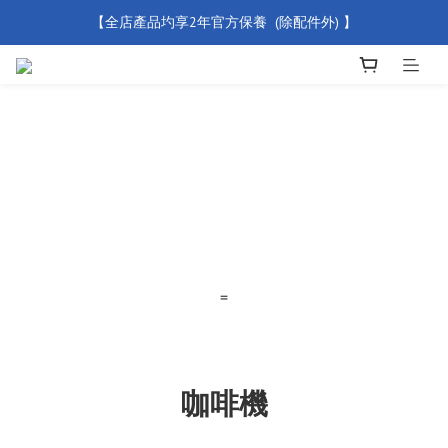
【全店產品圴享2年官方保養  (除配件外) 】
【買滿 $500 免運費】
新會員優惠碼 【WELCOME】 即享95折優惠
【買滿 $500 免運費】
=
咖啡機