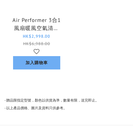
Air Performer 3合1
風扇暖風空氣清新
機8000系列
HK$2,998.00
AMF870/35
HK$6,988.00
加入購物車
- 贈品限指定型號，顏色以供貨為準，數量有限，送完即止。
- 以上產品價格、圖片及資料只供參考。