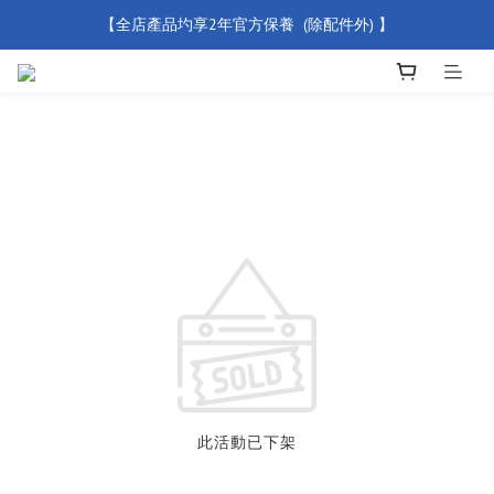
【全店產品圴享2年官方保養  (除配件外) 】
【買滿 $500 免運費】
新會員優惠碼 【WELCOME】 即享95折優惠
【買滿 $500 免運費】
此活動已下架